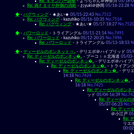
Re: キャンバー調整
-
よっちゃん＠神奈川
05/18-0
Re: 両Ｆタイヤ外側の消耗
-
おyuki＠静岡
05/18-23:28
N
◆
-
バグウィング
-
★あい★
05/15-22:43
No.7512
Re: バグウィング
-
kazuhiko
05/16-10:35
No.7514
Re: バグウィング
-
★あい★
05/17-18:27
No.752
◆
-
パワーロッド
-
トライアングル
05/11-21:14
No.7491
Re: パワーロッド
-
kazuhiko
05/12-20:25
No.7496
Re: パワーロッド
-
トライアングル
05/13-18:53
N
◆
-
ディーゼルのボンネット⇒..
-
デリエボ＠ハイブリッド
05/
Re: ディーゼルのボンネッ�..
-
プーコｉｎ北海道
05/03-
Re: ディーゼルのボンネッ�..
-
デリエボ＠ハイブ
Re: ディーゼルのボンネッ�..
-
トライアン
Re: ディーゼルのボンネッ�..
-
デリ
14:18
No.7424
Re: ディーゼルのボンネッ�..
-
16:18
No.7425
Re: ディーゼルのボンネッ
ッド
05/04-16:39
No.74
Re: ディーゼルの
05/07-06:23
No.7
Re: ディー
＠小江戸
05
Re:
リエ
00:02