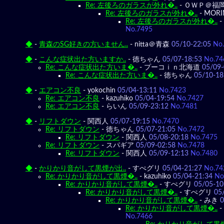
Re: 左後ろのガラスが外れ�..
-
ＯＷＰ＠福
Re: 左後ろのガラスが外れ�..
-
MORI
Re: 左後ろのガラスが外れ�..
-
No.7495
◆
-
青森のSG好きの方いません..
-
nitta＠青森
05/10-22:05
No
◆
-
こんな症状出た方いますか..
-
徳ちゃん
05/07-18:53
No.74
Re: こんな症状出た方いま�..
-
プーコｉｎ北海道
05/09-
Re: こんな症状出た方いま�..
-
徳ちゃん
05/10-18
◆
-
エアコン不良
-
yokochin
05/04-13:11
No.7423
Re: エアコン不良
-
kazuhiko
05/04-19:54
No.7427
Re: エアコン不良
-
らいん
05/09-23:12
No.7481
◆
-
リフトダウン
-
関西人
05/07-19:15
No.7470
Re: リフトダウン
-
徳ちゃん
05/07-21:05
No.7472
Re: リフトダウン
-
関西人
05/08-20:18
No.7475
Re: リフトダウン
-
スパギア
05/09-02:58
No.7478
Re: リフトダウン
-
関西人
05/09-12:13
No.7480
◆
-
かりかり音がして黒煙が出..
-
すぺグリ
05/04-21:27
No.74
Re: かりかり音がして黒煙�..
-
kazuhiko
05/04-21:34
No
Re: かりかり音がして黒煙�..
-
すぺグリ
05/05-10
Re: かりかり音がして黒煙�..
-
すぺグリ
05
Re: かりかり音がして黒煙�..
-
みき
0
Re: かりかり音がして黒煙�..
-
No.7466