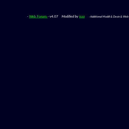
-
Web Forum
- v4.07
Modified by
isso
-Additional Modifi & Desin & W