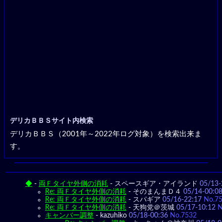
デリカＢＢＳサイト内検索
デリカＢＢＳ（2001年～2022年ログ対象）を検索出来ま
す。
◆
-
両Ｆタイヤ外側の消耗
-
スペースギア・アイランド
05/13-
Re: 両Ｆタイヤ外側の消耗
-
そのまんまＤ４
05/14-00:0
Re: 両Ｆタイヤ外側の消耗
-
スパギア
05/16-22:17
No.7
Re: 両Ｆタイヤ外側の消耗
-
天狗党＠茨城
05/17-10:12
N
キャンバー調整
-
kazuhiko
05/18-00:36
No.7532