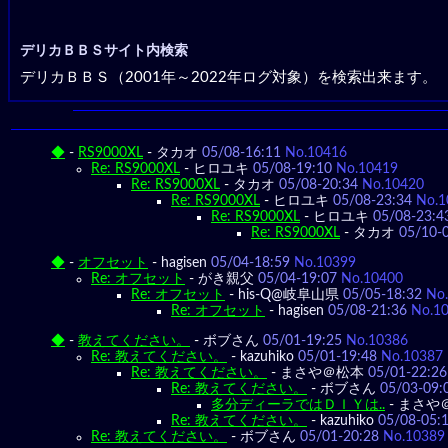
デリカＢＢＳサイト内検索
デリカＢＢＳ（2001年～2022年ログ対象）を検索出来ます。
◆
-
RS9000XL
-
タカオ
05/08-16:11
No.10416
Re: RS9000XL
-
ヒロユキ
05/08-19:10
No.10419
Re: RS9000XL
-
タカオ
05/08-20:34
No.10420
Re: RS9000XL
-
ヒロユキ
05/08-23:34
No.1
Re: RS9000XL
-
ヒロユキ
05/08-23:4
Re: RS9000XL
-
タカオ
05/10-
◆
-
オフセット
-
hagisen
05/04-18:59
No.10399
Re: オフセット
-
がき親父
05/04-19:07
No.10400
Re: オフセット
-
his-Q@岐阜山県
05/05-18:32
No
Re: オフセット
-
hagisen
05/08-21:36
No.1
◆
-
教えてください。
-
ボブさん
05/01-19:25
No.10386
Re: 教えてください。
-
kazuhiko
05/01-19:48
No.10387
Re: 教えてください。
-
まさや＠松本
05/01-22:26
Re: 教えてください。
-
ボブさん
05/03-09:
多分ディーラではＤＩＹは..
-
まさや
Re: 教えてください。
-
kazuhiko
05/08-05:
Re: 教えてください。
-
ボブさん
05/01-20:28
No.10389