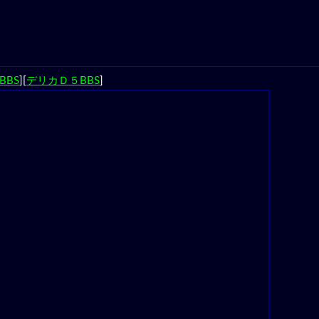
BBS
][
デリカＤ５BBS
]