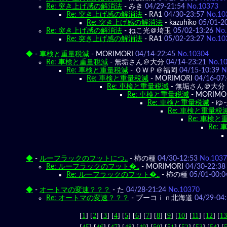
Re: 突き上げ感の解消法
-
みき
04/29-21:54
No.10373
Re: 突き上げ感の解消法
-
RA1
04/30-23:57
No.10
Re: 突き上げ感の解消法
-
kazuhiko
05/01-2
Re: 突き上げ感の解消法
-
ねこ光＠埼玉
05/02-13:26
No
Re: 突き上げ感の解消法
-
RA1
05/02-23:27
No.10
◆
-
車検と重量税減
-
MORIMORI
04/14-22:45
No.10304
Re: 車検と重量税減
-
無垢さん＠大分
04/14-23:21
No.1
Re: 車検と重量税減
-
ＯＷＰ＠福岡
04/15-10:39
N
Re: 車検と重量税減
-
MORIMORI
04/16-07
Re: 車検と重量税減
-
無垢さん＠大分
Re: 車検と重量税減
-
MORIMO
Re: 車検と重量税減
-
ゆ
Re: 車検と重量税
Re: 車検
Re:
◆
-
ルーフラックのフットにつ..
-
柿の種
04/30-12:53
No.103
Re: ルーフラックのフット�..
-
MORIMORI
04/30-22:38
Re: ルーフラックのフット�..
-
柿の種
05/01-00:0
◆
-
オートマの変速？？？
-
た
04/28-21:24
No.10370
Re: オートマの変速？？？
-
プーコｉｎ北海道
04/29-04
[
1
] [
2
] [
3
] [
4
] [
5
] [
6
] [
7
] [
8
] [
9
] [
10
] [
11
] [
12
] [
13