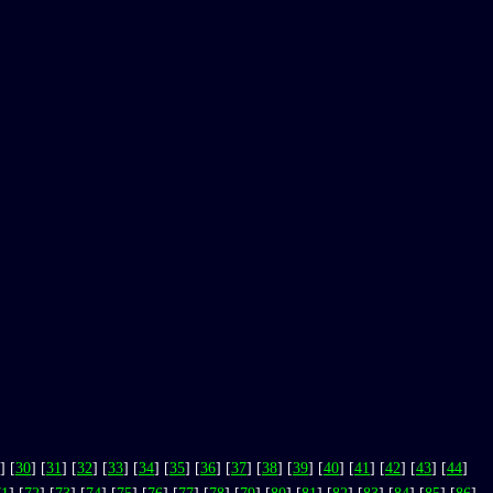
] [
30
] [
31
] [
32
] [
33
] [
34
] [
35
] [
36
] [
37
] [
38
] [
39
] [
40
] [
41
] [
42
] [
43
] [
44
]