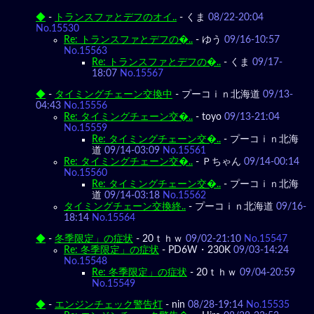
◆
-
トランスファとデフのオイ..
-
くま
08/22-20:04
No.15530
Re: トランスファとデフの�..
-
ゆう
09/16-10:57
No.15563
Re: トランスファとデフの�..
-
くま
09/17-
18:07
No.15567
◆
-
タイミングチェーン交換中
-
プーコｉｎ北海道
09/13-
04:43
No.15556
Re: タイミングチェーン交�..
-
toyo
09/13-21:04
No.15559
Re: タイミングチェーン交�..
-
プーコｉｎ北海
道
09/14-03:09
No.15561
Re: タイミングチェーン交�..
-
Ｐちゃん
09/14-00:14
No.15560
Re: タイミングチェーン交�..
-
プーコｉｎ北海
道
09/14-03:18
No.15562
タイミングチェーン交換終..
-
プーコｉｎ北海道
09/16-
18:14
No.15564
◆
-
冬季限定」の症状
-
20ｔｈｗ
09/02-21:10
No.15547
Re: 冬季限定」の症状
-
PD6W・230K
09/03-14:24
No.15548
Re: 冬季限定」の症状
-
20ｔｈｗ
09/04-20:59
No.15549
◆
-
エンジンチェック警告灯
-
nin
08/28-19:14
No.15535