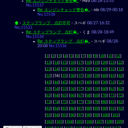
Re: エンジンチェック警告�..
-
Hiro
08/28-23:53
No.15537
Re: エンジンチェック警告�..
-
nin
08/29-00:18
No.15538
◆
-
ステップランプ 点灯不可
-
スぺギ
08/27-16:32
No.15533
Re: ステップランプ 点灯�..
-
くま
08/28-18:49
No.15534
Re: ステップランプ 点灯�..
-
スぺギ
08/28-
20:08
No.15536
[
1
] [
2
] [
3
] [
4
] [
5
] [
6
] [
7
] [
8
] [
9
] [
10
] [
11
] [
12
]
[
13
] [
14
] [
15
] [
16
] [
17
] [
18
] [
19
] [
20
] [
21
] [
22
]
[
23
] [
24
] [
25
] [
26
] [
27
] [
28
] [
29
] [
30
] [
31
] [
32
]
[
33
] [34] [
35
] [
36
] [
37
] [
38
] [
39
] [
40
] [
41
] [
42
]
[
43
] [
44
] [
45
] [
46
] [
47
] [
48
] [
49
] [
50
] [
51
] [
52
]
[
53
] [
54
] [
55
] [
56
] [
57
] [
58
] [
59
] [
60
] [
61
] [
62
]
[
63
] [
64
] [
65
] [
66
] [
67
] [
68
] [
69
] [
70
] [
71
] [
72
]
[
73
] [
74
] [
75
] [
76
] [
77
] [
78
] [
79
] [
80
] [
81
] [
82
]
[
83
] [
84
] [
85
] [
86
] [
87
] [
88
] [
89
] [
90
] [
91
] [
92
]
[
93
] [
94
] [
95
] [
96
] [
97
] [
98
] [
99
] [
100
] [
101
]
[
102
] [
103
] [
104
] [
105
] [
106
] [
107
] [
108
] [
109
]