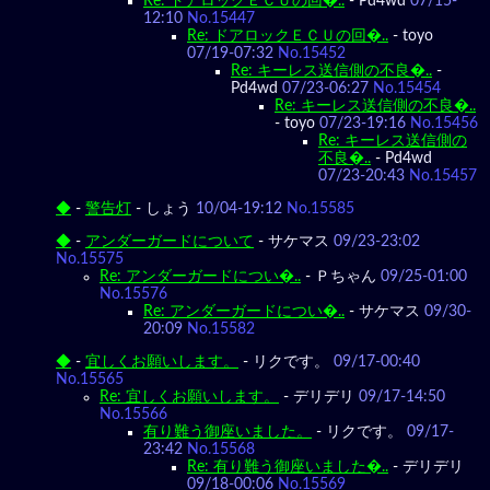
Re: ドアロックＥＣＵの回�..
-
Pd4wd
07/15-
12:10
No.15447
Re: ドアロックＥＣＵの回�..
-
toyo
07/19-07:32
No.15452
Re: キーレス送信側の不良�..
-
Pd4wd
07/23-06:27
No.15454
Re: キーレス送信側の不良�..
-
toyo
07/23-19:16
No.15456
Re: キーレス送信側の
不良�..
-
Pd4wd
07/23-20:43
No.15457
◆
-
警告灯
-
しょう
10/04-19:12
No.15585
◆
-
アンダーガードについて
-
サケマス
09/23-23:02
No.15575
Re: アンダーガードについ�..
-
Ｐちゃん
09/25-01:00
No.15576
Re: アンダーガードについ�..
-
サケマス
09/30-
20:09
No.15582
◆
-
宜しくお願いします。
-
リクです。
09/17-00:40
No.15565
Re: 宜しくお願いします。
-
デリデリ
09/17-14:50
No.15566
有り難う御座いました。
-
リクです。
09/17-
23:42
No.15568
Re: 有り難う御座いました�..
-
デリデリ
09/18-00:06
No.15569