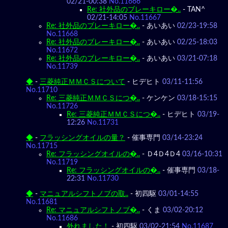
02/21-00:38
No.11666
Re: 社外品のブレーキロー�..
-
TAN^
02/21-14:05
No.11667
Re: 社外品のブレーキロー�..
-
あいあい
02/23-19:58
No.11668
Re: 社外品のブレーキロー�..
-
あいあい
02/25-18:03
No.11672
Re: 社外品のブレーキロー�..
-
あいあい
03/21-07:18
No.11739
◆
-
三菱純正ＭＭＣＳについて
-
ヒデヒト
03/11-11:56
No.11710
Re: 三菱純正ＭＭＣＳにつ�..
-
ケンケン
03/18-15:15
No.11726
Re: 三菱純正ＭＭＣＳにつ�..
-
ヒデヒト
03/19-
12:26
No.11731
◆
-
フラッシングオイルの量？
-
催事専門
03/14-23:24
No.11715
Re: フラッシングオイルの�..
-
Ｄ4Ｄ4Ｄ4
03/16-10:31
No.11719
Re: フラッシングオイルの�..
-
催事専門
03/18-
22:31
No.11730
◆
-
マニュアルシフトノブの取..
-
初四駆
03/01-14:55
No.11681
Re: マニュアルシフトノブ�..
-
くま
03/02-20:12
No.11686
外れました！
-
初四駆
03/02-21:54
No.11687