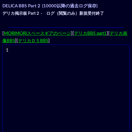
DELICA BBS Part２ (10000以降の過去ログ保存)
デリカ掲示板 Part２ - ログ（閲覧のみ）新規受付終了
[
MORIMORIスペースギアのページ
][
デリカBBS part1
][
デリカ画
像BBS
][
デリカＤ５BBS
]
1