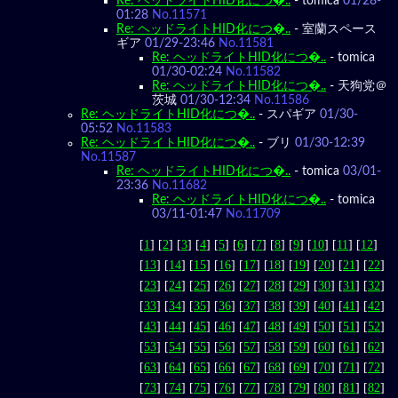
Re: ヘッドライトHID化につ�..
-
tomica
01/28-
01:28
No.11571
Re: ヘッドライトHID化につ�..
-
室蘭スペース
ギア
01/29-23:46
No.11581
Re: ヘッドライトHID化につ�..
-
tomica
01/30-02:24
No.11582
Re: ヘッドライトHID化につ�..
-
天狗党＠
茨城
01/30-12:34
No.11586
Re: ヘッドライトHID化につ�..
-
スパギア
01/30-
05:52
No.11583
Re: ヘッドライトHID化につ�..
-
ブリ
01/30-12:39
No.11587
Re: ヘッドライトHID化につ�..
-
tomica
03/01-
23:36
No.11682
Re: ヘッドライトHID化につ�..
-
tomica
03/11-01:47
No.11709
[
1
] [
2
] [
3
] [
4
] [
5
] [
6
] [
7
] [
8
] [
9
] [
10
] [
11
] [
12
]
[
13
] [
14
] [
15
] [
16
] [
17
] [
18
] [
19
] [
20
] [
21
] [
22
]
[
23
] [
24
] [
25
] [
26
] [
27
] [
28
] [
29
] [
30
] [
31
] [
32
]
[
33
] [
34
] [
35
] [
36
] [
37
] [
38
] [
39
] [
40
] [
41
] [
42
]
[
43
] [
44
] [
45
] [
46
] [
47
] [
48
] [
49
] [
50
] [
51
] [
52
]
[
53
] [
54
] [
55
] [
56
] [
57
] [
58
] [
59
] [
60
] [
61
] [
62
]
[
63
] [
64
] [
65
] [
66
] [
67
] [
68
] [
69
] [
70
] [
71
] [
72
]
[
73
] [
74
] [
75
] [
76
] [
77
] [
78
] [
79
] [
80
] [
81
] [
82
]