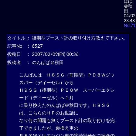
ぱぱ
＠秋
田
04/02
23:48
No.71
タイトル
：
後期型ブースト計の取り付け方教えて下さい。
記事No
： 6527
投稿日
： 2007/02/09(Fri) 00:36
投稿者
： のんぱぱ＠秋田
こんばんは Ｈ８ＳＧ（前期型）ＰＤ８Ｗジャ
スパー（ディーゼル）から
Ｈ９ＳＧ（後期型）ＰＥ８Ｗ スーパーエクシ
ード（ディーゼル）へ１月
に乗り換えたのんぱぱ＠秋田です。Ｈ８ＳＧ
は、こちらのＨＰのお世話に
なり何の問題も無くブースト計の取り付けを完
了できましたが、乗換え車の
ＰＥ８Ｗとはエンジン側の接続部分がご紹介の