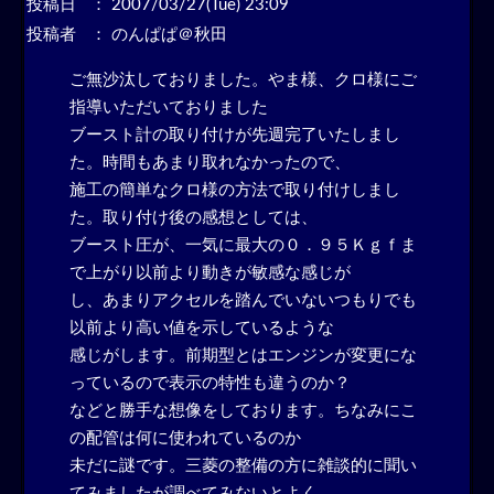
投稿日
： 2007/03/27(Tue) 23:09
投稿者
： のんぱぱ＠秋田
ご無沙汰しておりました。やま様、クロ様にご
指導いただいておりました
ブースト計の取り付けが先週完了いたしまし
た。時間もあまり取れなかったので、
施工の簡単なクロ様の方法で取り付けしまし
た。取り付け後の感想としては、
ブースト圧が、一気に最大の０．９５Ｋｇｆま
で上がり以前より動きが敏感な感じが
し、あまりアクセルを踏んでいないつもりでも
以前より高い値を示しているような
感じがします。前期型とはエンジンが変更にな
っているので表示の特性も違うのか？
などと勝手な想像をしております。ちなみにこ
の配管は何に使われているのか
未だに謎です。三菱の整備の方に雑談的に聞い
てみましたが調べてみないとよく