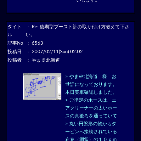
いします。
タイト
：
Re: 後期型ブースト計の取り付け方教えて下さ
ル
い。
記事No
： 6563
投稿日
： 2007/02/11(Sun) 02:02
投稿者
： やま＠北海道
> やま＠北海道 様 お
世話になっております。
本日実車確認しました。
> ご指定のホースは、エ
アクリーナーの太いホー
スの真後ろを通っていて
> 丸い円盤形の物からタ
ービンへ接続されている
布巻（網状）の１０ｃｍ